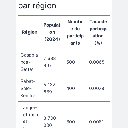
par région
Nombr
Taux de
Populati
e de
particip
Région
on
particip
ation
(2024)
ants
(%)
Casabla
7 688
nca-
500
0.0065
967
Settat
Rabat-
5 132
Salé-
400
0.0078
639
Kénitra
Tanger-
Tétouan
3 700
-Al
300
0.0081
000