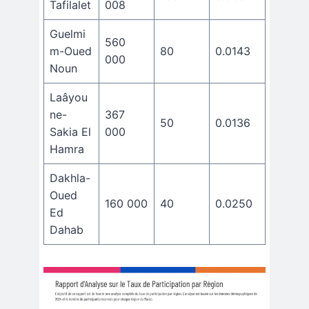
Tafilalet
008
Guelmi
560
m-Oued
80
0.0143
000
Noun
Laâyou
ne-
367
50
0.0136
Sakia El
000
Hamra
Dakhla-
Oued
160 000
40
0.0250
Ed
Dahab