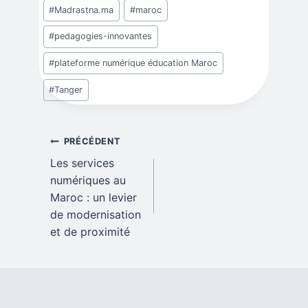
#
Madrastna.ma
#
maroc
#
pedagogies-innovantes
#
plateforme numérique éducation Maroc
#
Tanger
Navigation
PRÉCÉDENT
Les services
de
numériques au
Maroc : un levier
l’article
de modernisation
et de proximité