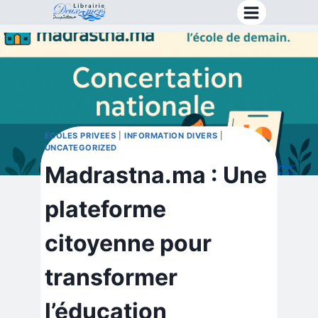
Aller
au
contenu
ECOLES PRIVEES
|
INFORMATION DIVERS
|
UNCATEGORIZED
Madrastna.ma : Une
plateforme
citoyenne pour
transformer
l’éducation