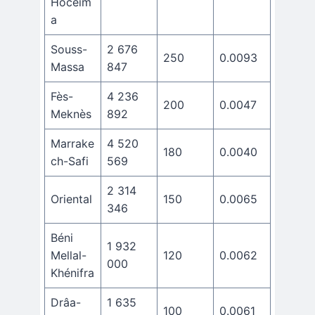
Hoceïm
a
Souss-
2 676
250
0.0093
Massa
847
Fès-
4 236
200
0.0047
Meknès
892
Marrake
4 520
180
0.0040
ch-Safi
569
2 314
Oriental
150
0.0065
346
Béni
1 932
Mellal-
120
0.0062
000
Khénifra
Drâa-
1 635
100
0.0061