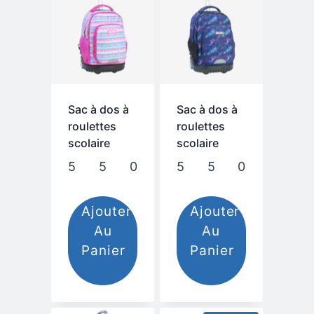
a
plusieurs
variations.
Les
options
peuvent
être
Sac à dos à
Sac à dos à
choisies
roulettes
roulettes
sur
scolaire
scolaire
la
550,00
م
page
du
Ajouter
Ajouter
produit
Au
Au
Panier
Panier