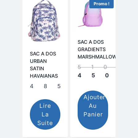
Promo !
SAC A DOS
GRADIENTS
SAC A DOS
MARSHMALLOW
URBAN
SATIN
Le
HAVAIANAS
prix
Le
485,00
م
initi
prix
Ajouter
étai
actu
Lire
Au
est 
La
Panier
Suite