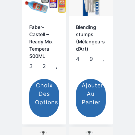
Faber-
Blending
Castell –
stumps
Ready Mix
(Mélangeurs
Tempera
d’Art)
500ML
32,00
.م
Choix
Ajouter
Des
Au
Options
Panier
Ce
produit