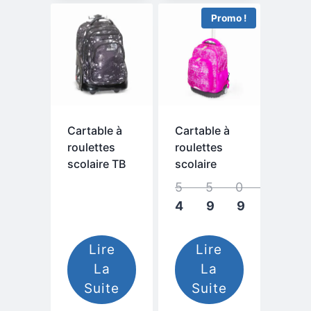
Promo !
Cartable à
Cartable à
roulettes
roulettes
scolaire TB
scolaire
Le
prix
Le
initi
prix
Lire
Lire
étai
actu
La
La
est 
Suite
Suite