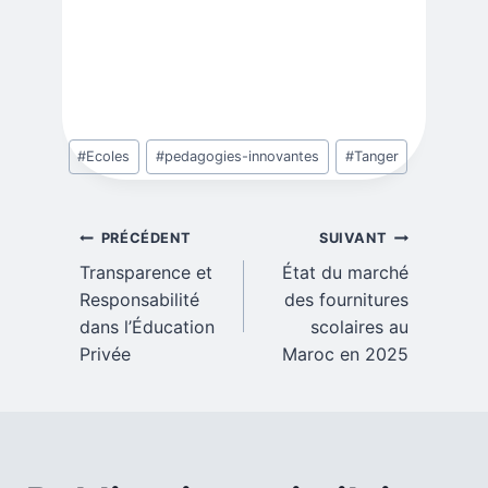
Étiquettes
#
Ecoles
#
pedagogies-innovantes
#
Tanger
de
la
publication :
Navigation
PRÉCÉDENT
SUIVANT
Transparence et
État du marché
de
Responsabilité
des fournitures
dans l’Éducation
scolaires au
l’article
Privée
Maroc en 2025