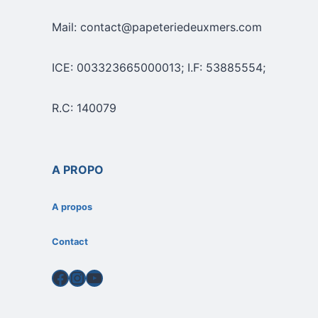
Mail: contact@papeteriedeuxmers.com
ICE: 003323665000013; I.F: 53885554;
R.C: 140079
A PROPO
A propos
Contact
Facebook
Instagram
YouTube