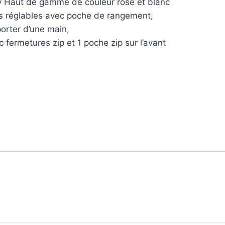
د.م. 499,00.
د.م. 550,00.
ley Haut de gamme de couleur rose et blanc
s réglables avec poche de rangement,
orter d’une main,
fermetures zip et 1 poche zip sur l’avant