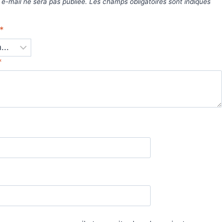
 e-mail ne sera pas publiée.
Les champs obligatoires sont indiqués
*
*