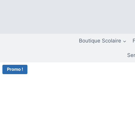
Aller
au
contenu
Boutique Scolaire
Ser
Promo !