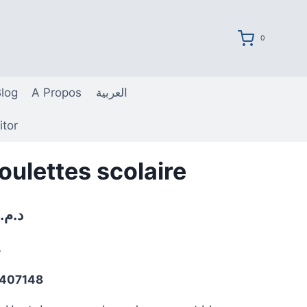
0
log
A Propos
العربية
itor
oulettes scolaire
Le
د.م.
prix
B
actuel
407148
est :