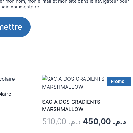
er mon nom, mon e-mail et mon site dans le navigateur pour
hain commentaire.
Promo !
laire
SAC A DOS GRADIENTS
MARSHMALLOW
Le
L
510,00
د.م.
450,00
د.م.
prix
pr