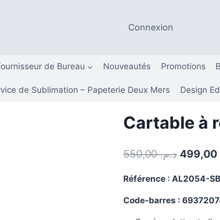
Connexion
Fournisseur de Bureau
Nouveautés
Promotions
B
vice de Sublimation – Papeterie Deux Mers
Design Ed
Cartable à r
Le
550,00
د.م.
499,00
prix
Référence :
AL2054-S
initial
Code-barres :
6937207
était :