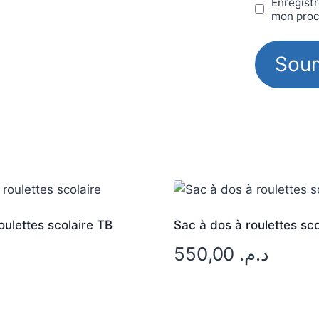
Enregistr
mon proc
oulettes scolaire TB
Sac à dos à roulettes sco
550,00
د.م.