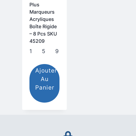
Plus
Marqueurs
Acryliques
Boîte Rigide
– 8 Pcs SKU
45209
159,00
م
Ajouter
Au
Panier