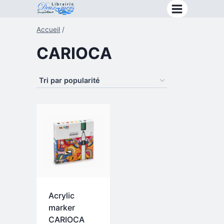
Aller
au
Accueil
/
contenu
CARIOCA
Acrylic
marker
CARIOCA