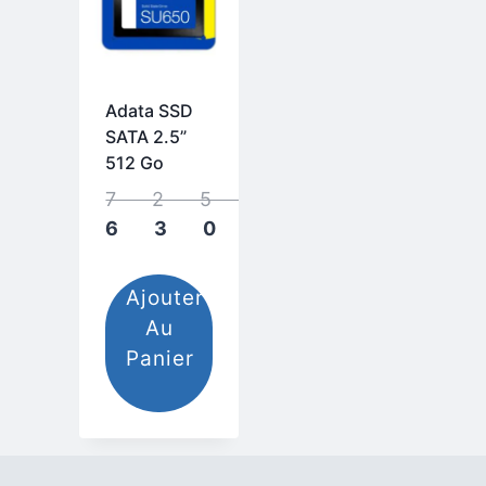
Adata SSD
SATA 2.5”
512 Go
725,00
م
Le
630,00
م
prix
Le
initial
prix
Ajouter
était :
actuel
Au
est :
Panier