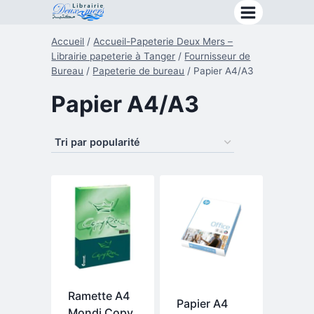
Aller
au
Accueil
/
Accueil-Papeterie Deux Mers –
contenu
Librairie papeterie à Tanger
/
Fournisseur de
Bureau
/
Papeterie de bureau
/
Papier A4/A3
Papier A4/A3
Ramette A4
Papier A4
Mondi Copy