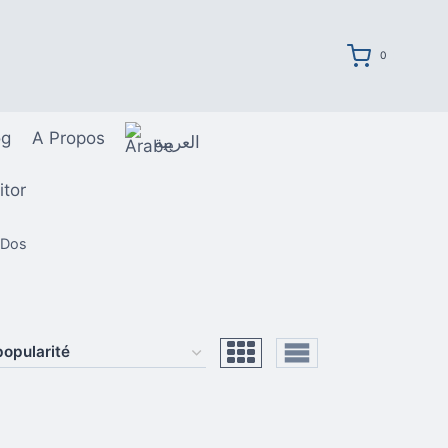
0
og
A Propos
العربية
itor
 Dos