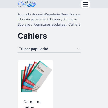
Aller
au
Accueil
/
Accueil-Papeterie Deux Mers –
contenu
Librairie papeterie à Tanger
/
Boutique
Scolaire
/
Fournitures scolaires
/
Cahiers
Cahiers
Carnet de
notes