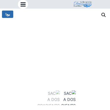
خطي
لى
بيع!
لمحتوى