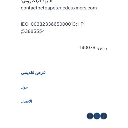
البريد الإلكتروني:
contactpetpapeteriedeuxmers.com
IEC: 0033233665000013; I.F:
53885554;
ر.س: 140079
عرض تقديمي
حول
الاتصال
فيسبوك
إنستغرام
يوتيوب