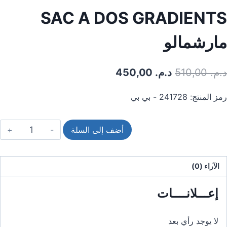
SAC A DOS GRADIENTS
مارشمالو
كان
السعر
د.م.
510,00
د.م.
450,00
السعر
الحالي
رمز المنتج:
241728 - بي بي
الأولي:
هو:
د.م.
د.م.
كمية
أضف إلى السلة
450,00.
510,00.
من
SAC
A
الآراء (0)
DOS
GRADIENTS
إعـــلانــــات
SHMALLOW
لا يوجد رأي بعد