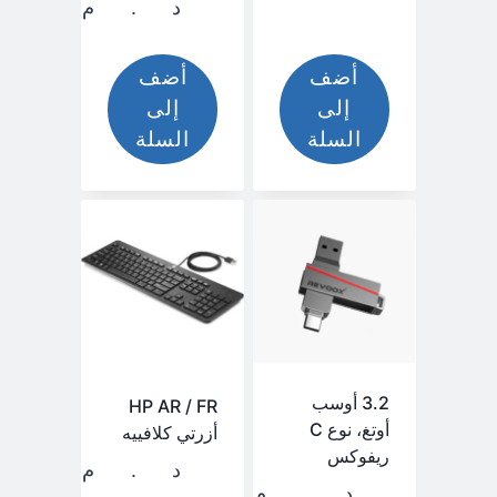
د.م.
139,00
أضف
أضف
إلى
إلى
السلة
السلة
3.2 أوسب
HP AR / FR
أوتغ، نوع C
أزرتي كلافييه
ريفوكس
د.م.
250,00
د.م.
120,00