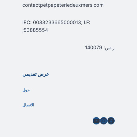
contactpetpapeteriedeuxmers.com
IEC: 0033233665000013; I.F:
53885554;
ر.س: 140079
عرض تقديمي
حول
الاتصال
فيسبوك
إنستغرام
يوتيوب