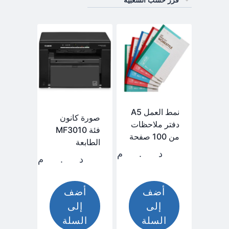
نمط العمل A5
صورة كانون
دفتر ملاحظات
فئة MF3010
من 100 صفحة
الطابعة
د.م.
15,00
د.م.
3.380,00
أضف
أضف
إلى
إلى
السلة
السلة