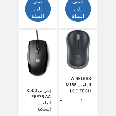
أضف
أضف
هو:
د.م.
إلى
إلى
د.م.
725,00.
السلة
السلة
630,00.
WIRELESS
الماوس M185
إتش بي X500
LOGITECH
E5E76 AA
د.م.
149,00
الماوس
السلكية