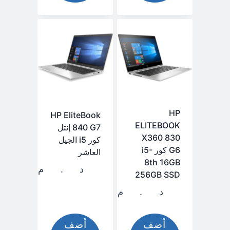
HP
HP EliteBook
ELITEBOOK
840 G7 إنتل
X360 830
كور i5 الجيل
G6 كور i5-
العاشر
8th 16GB
د.م.
4.339,00
256GB SSD
د.م.
3.649,00
أضف
أضف