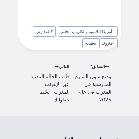
منشورات
#
أمريكا اللاتينية والكاريبي مجاني
#
المدارس
الوسوم:
#
ماروك
#
طنجة
المادة
السابق"
التالي
وضع سوق اللوازم
طلب الحالة المدنية
الملاحة
المدرسية في
عبر الإنترنت
المغرب في عام
المغرب : بسّط
2025
خطواتك