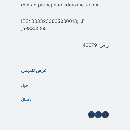
contactpetpapeteriedeuxmers.com
IEC: 0033233665000013; I.F:
53885554;
ر.س: 140079
عرض تقديمي
حول
الاتصال
فيسبوك
إنستغرام
يوتيوب