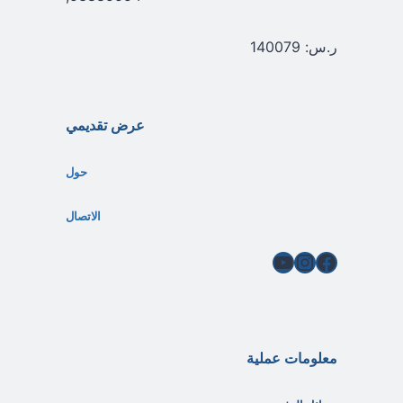
ر.س: 140079
عرض تقديمي
حول
الاتصال
فيسبوك
إنستغرام
يوتيوب
معلومات عملية