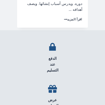
دوره. ويدرس أسباب إنشائها. ويصف
أهدافه ...
مادراستنا:
اقرأ المزيد
منصة
المواطن
لتحويل
التعليم
المغربي
الدفع
عند
التسليم
عرض