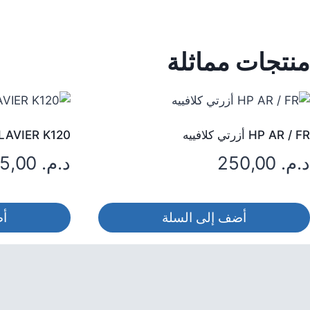
منتجات مماثلة
HP AR / FR أزرتي كلافييه
CLAVIER K120 لوجي
د.م.
250,00
د.م.
125,00
أضف إلى السلة
أض