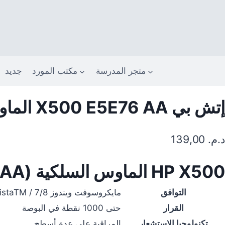
خطي
لى
لمحتوى
متجر المدرسة
مكتب المورد
جديد
إتش بي X500 E5E76 AA الماوس السلكية
د.م.
139,00
HP X500 الماوس السلكية (E5E76AA)
التوافق
مايكروسوفت ويندوز XP / VistaTM / 7/8 / ماك OSX
القرار
حتى 1000 نقطة في البوصة
تكنولوجيا الاستشعار
المراقبة على عدة أسطح