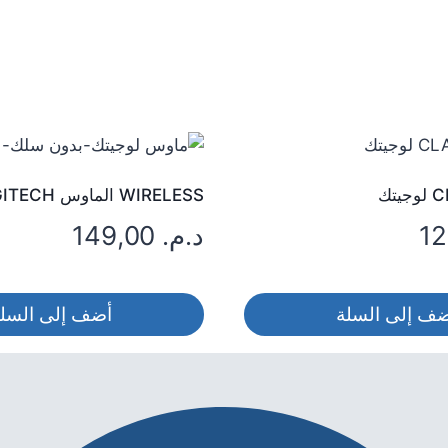
تك
WIRELESS الماوس M185 LOGITECH
د.م.
149,00
ف إلى السلة
أضف إلى السل