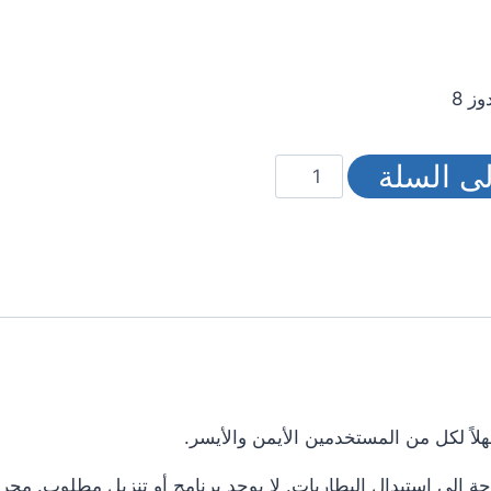
كمية
ى السلة
HP
X500
E5E76
AA
الماوس
السلكية
اً لكل من المستخدمين الأيمن والأيسر.
إلى استبدال البطاريات. لا يوجد برنامج أو تنزيل مطلوب. مجرد ب