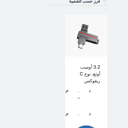
3.2 أوسب
أوتغ، نوع C
ريفوكس
د.م.
120,00
–
د.م.
310,00
نطاق