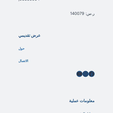
ر.س: 140079
عرض تقديمي
حول
الاتصال
فيسبوك
إنستغرام
يوتيوب
معلومات عملية