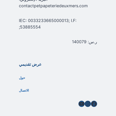
contactpetpapeteriedeuxmers.com
IEC: 0033233665000013; I.F:
53885554;
ر.س: 140079
عرض تقديمي
حول
الاتصال
فيسبوك
إنستغرام
يوتيوب