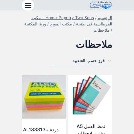
خطي
لى
الرئيسية
/
Home-Papetry Two Seas – مكتبة
لمحتوى
القرطاسية في طنجة
/
مكتب المورد
/
ورق المكتبية
/
ملاحظات
ملاحظات
نمط العمل A5
دردشةAL183313
دفتر ملاحظات